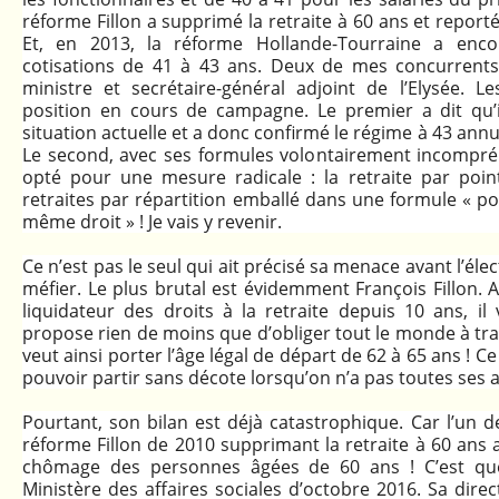
réforme Fillon a supprimé la retraite à 60 ans et reporté
Et, en 2013, la réforme Hollande-Tourraine a enco
cotisations de 41 à 43 ans. Deux de mes concurrents
ministre et secrétaire-général adjoint de l’Elysée. L
position en cours de campagne. Le premier a dit qu’i
situation actuelle et a donc confirmé le régime à 43 annu
Le second, avec ses formules volontairement incompréh
opté pour une mesure radicale : la retraite par poin
retraites par répartition emballé dans une formule « po
même droit » ! Je vais y revenir.
Ce n’est pas le seul qui ait précisé sa menace avant l’éle
méfier. Le plus brutal est évidemment François Fillon. 
liquidateur des droits à la retraite depuis 10 ans, il 
propose rien de moins que d’obliger tout le monde à trava
veut ainsi porter l’âge légal de départ de 62 à 65 ans ! 
pouvoir partir sans décote lorsqu’on n’a pas toutes ses a
Pourtant, son bilan est déjà catastrophique. Car l’un d
réforme Fillon de 2010 supprimant la retraite à 60 ans
chômage des personnes âgées de 60 ans ! C’est q
Ministère des affaires sociales d’octobre 2016. Sa dire