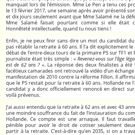
manquait lors de l’émission. Mme Le Pen a tenu ces pro
le 13 février 2017, une semaine après avoir présenté s
et dix jours seulement avant que Mme Salamé ne la défen
Mme Salamé faisait pourtant comme si elle était c
Honnêteté intellectuelle, quand tu nous tiens !
Enfin, je ne peux finir sans dire un mot du candidat du
pas rétablir la retraite à 60 ans. Il l’a dit explicitement l
débat de l’entre-deux tours de la primaire PS sur TF1 et 
journaliste était très simple : «
Revenez-vous sur l’âge léga
est de 62 ans ?
». La réponse des deux finalistes a été 
facétieux camarades ont retrouvé la vidéo d’un échange 
manifestation de 2010 contre la réforme Fillon. Il affir
que le PS restait pour la retraite à 60 ans. Hollande ne l
candidat y a donc officiellement renoncé en direct sur
voilà prévenus.
J’ai aussi entendu que la retraite à 62 ans et avec 43 ann
une moindre souffrance du fait de l’instauration du com
Hollande. Ce compte est une arnaque. Il faut travail
pénible pour avoir le droit de cotiser seulement de
partir à la retraite. C’est-à-dire qu’en 2035, si on a tra