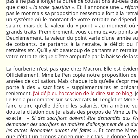
pas à ne pas allonger la durée de cotisations au-delà de
que c’est «
la vraie question
». Et il annonce une «
réform
pas le mot mais sa proposition ressemble fort à la retrai
un système où le montant de votre retraite ne dépend
salaire mais de la valeur du « point » au moment où 
grands traits. Premièrement, vous cumulez vos points au
Deuxièmement, la valeur du point varie d’une année su
de cotisants, de partants à la retraite, le déficit ou 
retraites etc. Qu’il y ait beaucoup de partants en retrait
votre retraite risque d’être amputée par la baisse de la v
La fourberie n’est pas que chez Macron. Elle est évid
Officiellement, Mme Le Pen copie notre proposition de 
années de cotisation. Mais chaque fois qu’elle s’exprime 
porte à des « sacrifices » supplémentaires et prépare
reniement.
J’ai déjà eu l’occasion de le dire sur ce blog
. 
Le Pen a pu compter sur ses avocats M. Lenglet et Mme
faire croire qu’elle défend les salariés. On a même
doute la citation que je faisais des propos de Mme Le Pen
exacte : «
Si des sacrifices doivent être demandés aux Fra
demander des sacrifices en matière d’allongement de la dur
les autres économies auront été faites
». Et comme Mme S
que c’était un propos ancien que je citais, je donne à p