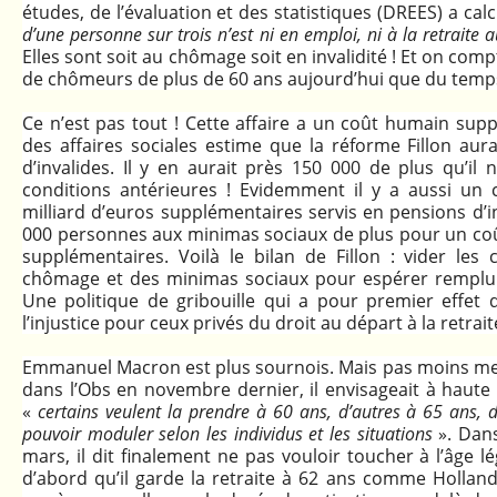
études, de l’évaluation et des statistiques (DREES) a cal
d’une personne sur trois n’est ni en emploi, ni à la retraite
Elles sont soit au chômage soit en invalidité ! Et on com
de chômeurs de plus de 60 ans aujourd’hui que du temps 
Ce n’est pas tout ! Cette affaire a un coût humain supp
des affaires sociales estime que la réforme Fillon aur
d’invalides. Il y en aurait près 150 000 de plus qu’il 
conditions antérieures ! Evidemment il y a aussi un c
milliard d’euros supplémentaires servis en pensions d’in
000 personnes aux minimas sociaux de plus pour un coû
supplémentaires. Voilà le bilan de Fillon : vider les c
chômage et des minimas sociaux pour espérer remplume
Une politique de gribouille qui a pour premier effet 
l’injustice pour ceux privés du droit au départ à la retrait
Emmanuel Macron est plus sournois. Mais pas moins me
dans l’Obs en novembre dernier, il envisageait à haute v
«
certains veulent la prendre à 60 ans, d’autres à 65 ans, d
pouvoir moduler selon les individus et les situations
». Dan
mars, il dit finalement ne pas vouloir toucher à l’âge l
d’abord qu’il garde la retraite à 62 ans comme Hollande