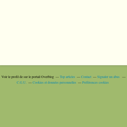
Voir le profil de
sur le portail Overblog
Top articles
Contact
Signaler un abus
C.G.U.
Cookies et données personnelles
Préférences cookies