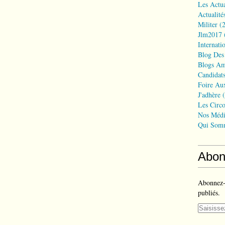
Les Actua
Actualité
Militer
(2
Jlm2017
Internati
Blog Des
Blogs Am
Candidat
Foire Au
J'adhère
(
Les Circo
Nos Médi
Qui Som
Abon
Abonnez-v
publiés.