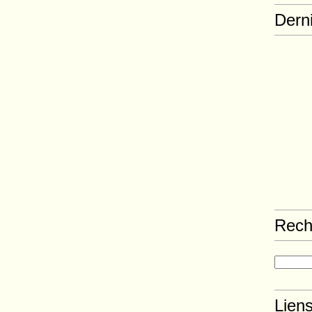
Derni
Rech
Lien