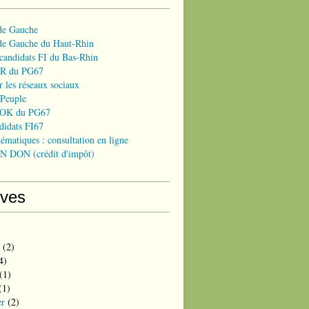
 de Gauche
 de Gauche du Haut-Rhin
candidats FI du Bas-Rhin
R du PG67
 les réseaux sociaux
 Peuple
OK du PG67
didats FI67
hématiques : consultation en ligne
 DON (crédit d'impôt)
ives
(2)
4)
(1)
(1)
er
(2)