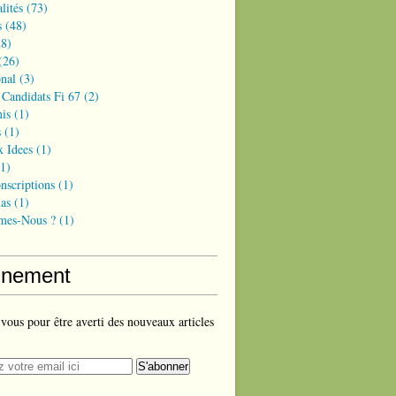
lités
(73)
s
(48)
8)
(26)
onal
(3)
 Candidats Fi 67
(2)
is
(1)
s
(1)
x Idees
(1)
1)
nscriptions
(1)
as
(1)
mes-Nous ?
(1)
nement
ous pour être averti des nouveaux articles