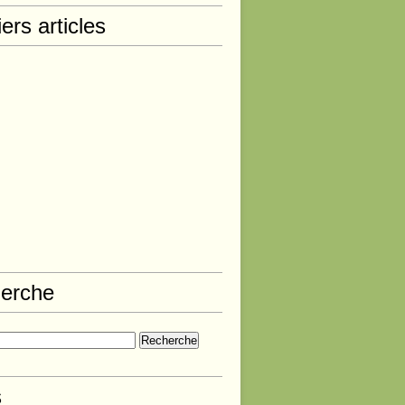
ers articles
erche
s