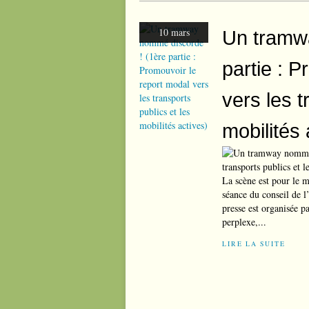
10 mars
Un tramw
partie : 
vers les t
mobilités 
La scène est pour le mo
séance du conseil de 
presse est organisée p
perplexe,...
LIRE LA SUITE