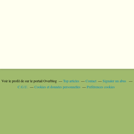
Voir le profil de
sur le portail Overblog
Top articles
Contact
Signaler un abus
C.G.U.
Cookies et données personnelles
Préférences cookies