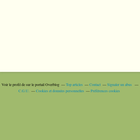
Voir le profil de
sur le portail Overblog
Top articles
Contact
Signaler un abus
C.G.U.
Cookies et données personnelles
Préférences cookies