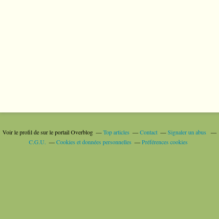
Voir le profil de
sur le portail Overblog
Top articles
Contact
Signaler un abus
C.G.U.
Cookies et données personnelles
Préférences cookies