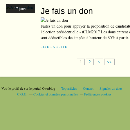
17 janv.
Je fais un don
Faites un don pour appuyer la proposition de candida
l'élection présidentielle - #JLM2017 Les dons entrent 
sont déductibles des impôts à hauteur de 60% à partir.
LIRE LA SUITE
1
2
>
>>
Voir le profil de
sur le portail Overblog
Top articles
Contact
Signaler un abus
C.G.U.
Cookies et données personnelles
Préférences cookies