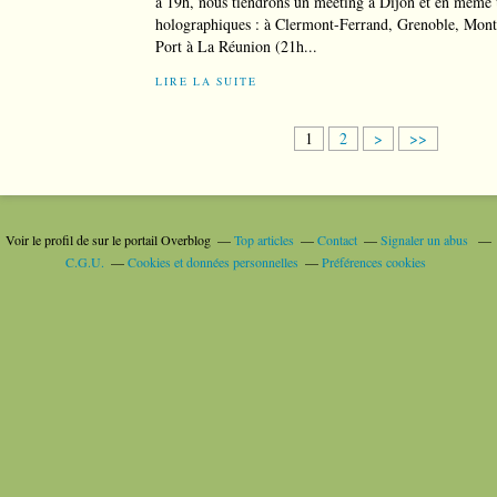
à 19h, nous tiendrons un meeting à Dijon et en même
holographiques : à Clermont-Ferrand, Grenoble, Montp
Port à La Réunion (21h...
LIRE LA SUITE
1
2
>
>>
Voir le profil de
sur le portail Overblog
Top articles
Contact
Signaler un abus
C.G.U.
Cookies et données personnelles
Préférences cookies