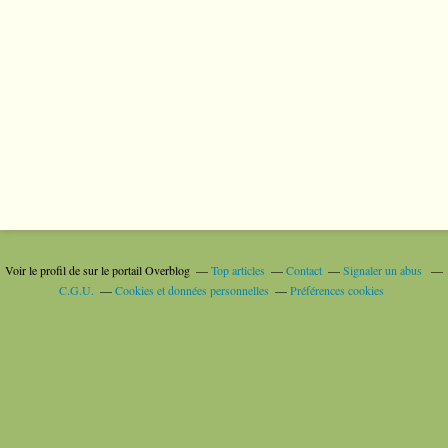
Voir le profil de
sur le portail Overblog
Top articles
Contact
Signaler un abus
C.G.U.
Cookies et données personnelles
Préférences cookies