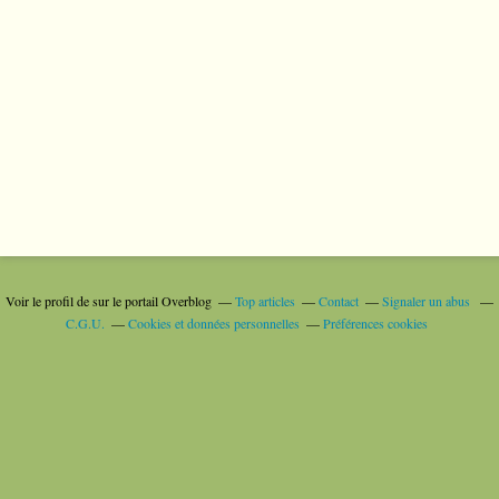
Voir le profil de
sur le portail Overblog
Top articles
Contact
Signaler un abus
C.G.U.
Cookies et données personnelles
Préférences cookies