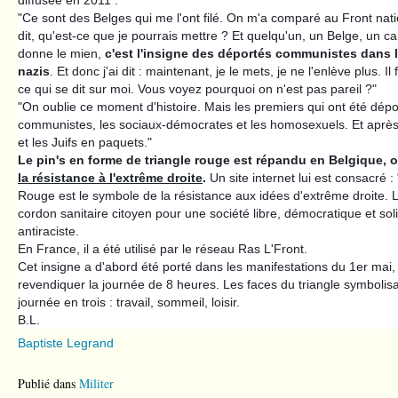
diffusée en 2011 :
"Ce sont des Belges qui me l'ont filé. On m'a comparé au Front natio
dit, qu'est-ce que je pourrais mettre ? Et quelqu'un, un Belge, un c
donne le mien,
c'est l'insigne des déportés communistes dans 
nazis
. Et donc j'ai dit : maintenant, je le mets, je ne l'enlève plus. 
ce qui se dit sur moi. Vous voyez pourquoi on n'est pas pareil ?"
"On oublie ce moment d'histoire. Mais les premiers qui ont été dépo
communistes, les sociaux-démocrates et les homosexuels. Et après,
et les Juifs en paquets."
Le pin's en forme de triangle rouge est répandu en Belgique, où
la résistance à l'extrême droite
.
Un site internet lui est consacré : 
Rouge est le symbole de la résistance aux idées d'extrême droite. Le
cordon sanitaire citoyen pour une société libre, démocratique et soli
antiraciste.
En France, il a été utilisé par le réseau Ras L'Front.
Cet insigne a d'abord été porté dans les manifestations du 1er mai, 
revendiquer la journée de 8 heures. Les faces du triangle symbolisai
journée en trois : travail, sommeil, loisir.
B.L.
Baptiste Legrand
Publié dans
Militer