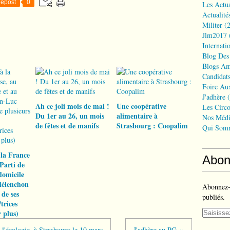
epost
0
Les Actua
Actualité
Militer
(2
Jlm2017
Internati
Blog Des
Blogs Am
Candidat
Foire Au
J'adhère
(
Ah ce joli mois de mai !
Une coopérative
Les Circo
Du 1er au 26, un mois
alimentaire à
Nos Médi
de fêtes et de manifs
Strasbourg : Coopalim
Qui Som
 la France
Abon
Parti de
domicile
Mélenchon
Abonnez-v
 de ses
publiés.
trices
r plus)
à l'écologie, à Strasbourg le 10 mars
J'adhère au PG