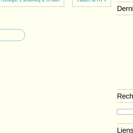
Derni
Rech
Lien