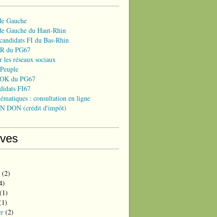
 de Gauche
 de Gauche du Haut-Rhin
candidats FI du Bas-Rhin
R du PG67
 les réseaux sociaux
 Peuple
OK du PG67
didats FI67
hématiques : consultation en ligne
 DON (crédit d'impôt)
ives
(2)
4)
(1)
(1)
er
(2)