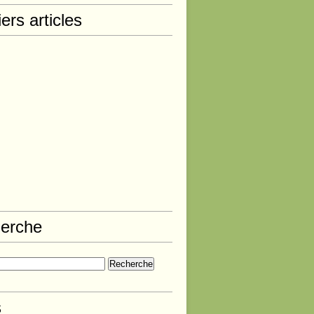
ers articles
erche
s