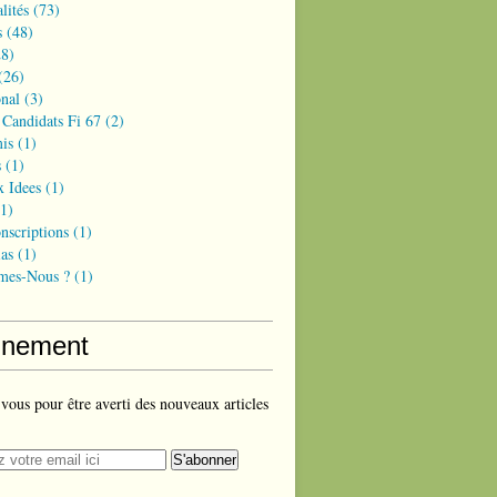
lités
(73)
s
(48)
8)
(26)
onal
(3)
 Candidats Fi 67
(2)
is
(1)
s
(1)
x Idees
(1)
1)
nscriptions
(1)
as
(1)
mes-Nous ?
(1)
nement
ous pour être averti des nouveaux articles