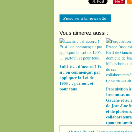
R
S'inscrire à la newsletter
Vous aimerez aussi :
Laïcité … d’accord ! Et
si l'on commençait par
appliquer la Loi de
1905 … partout, et
pour tous.
Perquisition à
Insoumise, au 
Gauche et au 
de Jean-Luc 
et de plusieurs
collaborateurs/
(pour en savoi
Martine Billard, Secrétaire nationale 