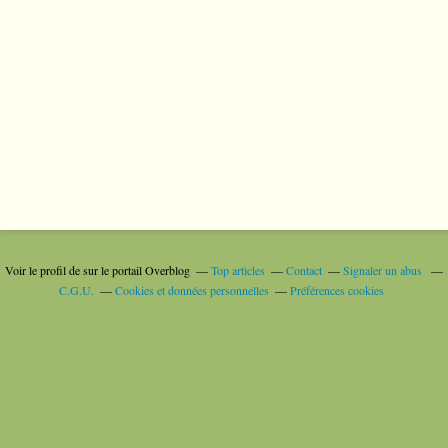
Voir le profil de
sur le portail Overblog
Top articles
Contact
Signaler un abus
C.G.U.
Cookies et données personnelles
Préférences cookies