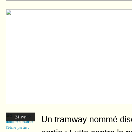
En mars ... restez sur la planère terre !
24 avr.
Un tramway nommé dis