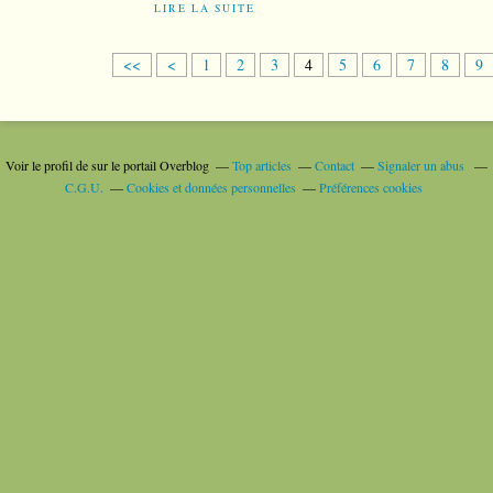
LIRE LA SUITE
<<
<
1
2
3
4
5
6
7
8
9
Voir le profil de
sur le portail Overblog
Top articles
Contact
Signaler un abus
C.G.U.
Cookies et données personnelles
Préférences cookies