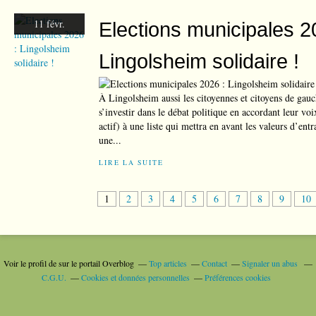
11 févr.
Elections municipales 2
Lingolsheim solidaire !
À Lingolsheim aussi les citoyennes et citoyens de gau
s’investir dans le débat politique en accordant leur vo
actif) à une liste qui mettra en avant les valeurs d’entr
une...
LIRE LA SUITE
1
2
3
4
5
6
7
8
9
10
Voir le profil de
sur le portail Overblog
Top articles
Contact
Signaler un abus
C.G.U.
Cookies et données personnelles
Préférences cookies